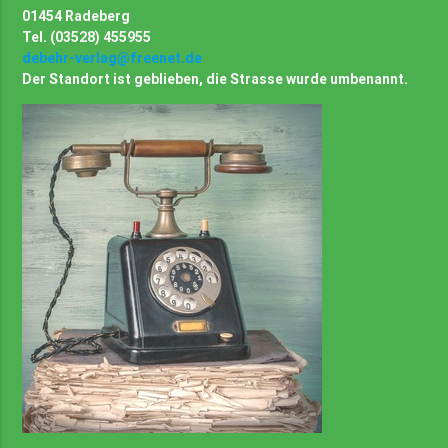
01454 Radeberg
Tel. (03528) 455955
debehr-verlag@freenet.de
Der Standort ist geblieben, die Strasse wurde umbenannt.