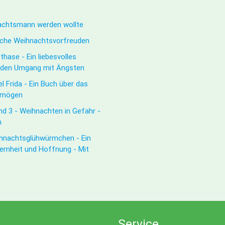
nachtsmann werden wollte
sche Weihnachtsvorfreuden
hase - Ein liebesvolles
d den Umgang mit Ängsten
l Frida - Ein Buch über das
u mögen
d 3 - Weihnachten in Gefahr -
n
ihnachtsglühwürmchen - Ein
ernheit und Hoffnung - Mit
Service