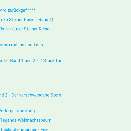
ird zurückgef****
 (Luke Steiner Reihe - Band 1)
riller (Luke Steiner Reihe -
Komm mit ins Land des
iller Band 1 und 2 - 2 Stück für
d 2 - Der verschwundene Stern
Poltergeistprüfung
 fliegende Weihnachtsbaum
e Lebkuchenmänner - Eine