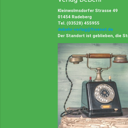
Kleinwolmsdorfer Strasse 49
01454 Radeberg
Tel. (03528) 455955
debehr-verlag@freenet.de
Der Standort ist geblieben, die 