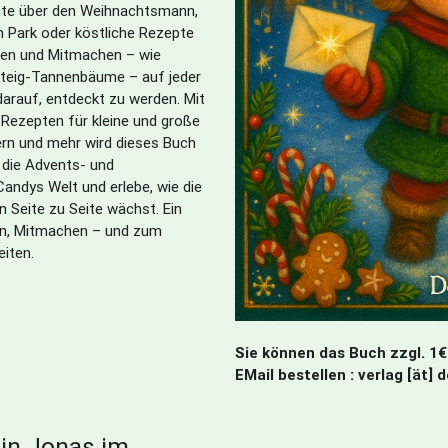
hte über den Weihnachtsmann,
 Park oder köstliche Rezepte
en und Mitmachen – wie
rteig-Tannenbäume – auf jeder
darauf, entdeckt zu werden. Mit
Rezepten für kleine und große
rn und mehr wird dieses Buch
 die Advents- und
Candys Welt und erlebe, wie die
 Seite zu Seite wächst. Ein
n, Mitmachen – und zum
iten.
Sie können das Buch zzgl. 1€
EMail bestellen : verlag [ät] 
in Jonas im