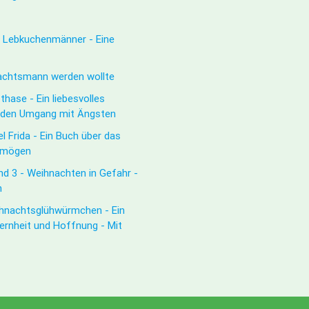
e Lebkuchenmänner - Eine
nachtsmann werden wollte
hase - Ein liebesvolles
d den Umgang mit Ängsten
l Frida - Ein Buch über das
u mögen
d 3 - Weihnachten in Gefahr -
n
ihnachtsglühwürmchen - Ein
ernheit und Hoffnung - Mit