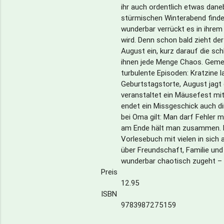
ihr auch ordentlich etwas dane
stürmischen Winterabend finde
wunderbar verrückt es in ihre
wird. Denn schon bald zieht de
August ein, kurz darauf die sc
ihnen jede Menge Chaos. Gemei
turbulente Episoden: Kratzine l
Geburtstagstorte, August jagt
veranstaltet ein Mäusefest mi
endet ein Missgeschick auch d
bei Oma gilt: Man darf Fehler 
am Ende hält man zusammen. E
Vorlesebuch mit vielen in sic
über Freundschaft, Familie und
wunderbar chaotisch zugeht – 
Preis
12.95
ISBN
9783987275159