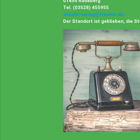
01454 Radeberg
Tel. (03528) 455955
debehr-verlag@freenet.de
Der Standort ist geblieben, die 