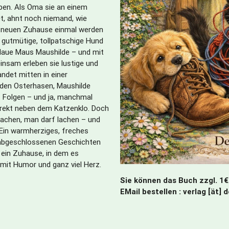
ben. Als Oma sie an einem
t, ahnt noch niemand, wie
m neuen Zuhause einmal werden
r gutmütige, tollpatschige Hund
hlaue Maus Maushilde – und mit
nsam erleben sie lustige und
andet mitten in einer
 den Osterhasen, Maushilde
t Folgen – und ja, manchmal
irekt neben dem Katzenklo. Doch
machen, man darf lachen – und
in warmherziges, freches
h abgeschlossenen Geschichten
 ein Zuhause, in dem es
mit Humor und ganz viel Herz.
Sie können das Buch zzgl. 1€
EMail bestellen : verlag [ät] 