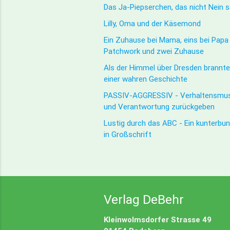
Das Ja-Piepserchen, das nicht Nein 
Lilly, Oma und der Käsemond
Ein Zuhause bei Mama, eins bei Papa 
Patchwork und zwei Zuhause
Als der Himmel über Dresden brannte 
einer wahren Geschichte
PASSIV-AGGRESSIV - Verhaltensmust
und Verantwortung zurückgeben
Lustig durch das ABC - Ein kunterbu
in Großschrift
Verlag DeBehr
Kleinwolmsdorfer Strasse 49