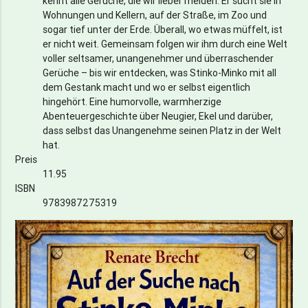
kennt alle Gerüche, die wir lieber meiden. Er sucht sie in
Wohnungen und Kellern, auf der Straße, im Zoo und
sogar tief unter der Erde. Überall, wo etwas müffelt, ist
er nicht weit. Gemeinsam folgen wir ihm durch eine Welt
voller seltsamer, unangenehmer und überraschender
Gerüche – bis wir entdecken, was Stinko-Minko mit all
dem Gestank macht und wo er selbst eigentlich
hingehört. Eine humorvolle, warmherzige
Abenteuergeschichte über Neugier, Ekel und darüber,
dass selbst das Unangenehme seinen Platz in der Welt
hat.
Preis
11.95
ISBN
9783987275319