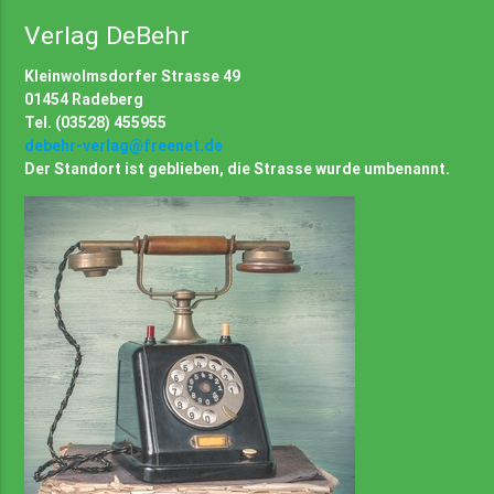
Verlag DeBehr
Kleinwolmsdorfer Strasse 49
01454 Radeberg
Tel. (03528) 455955
debehr-verlag@freenet.de
Der Standort ist geblieben, die Strasse wurde umbenannt.