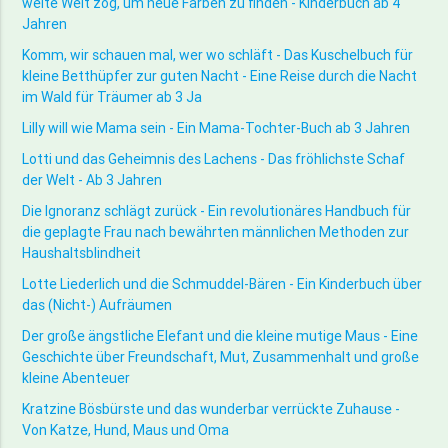
weite Welt zog, um neue Farben zu finden - Kinderbuch ab 4
Jahren
Komm, wir schauen mal, wer wo schläft - Das Kuschelbuch für
kleine Betthüpfer zur guten Nacht - Eine Reise durch die Nacht
im Wald für Träumer ab 3 Ja
Lilly will wie Mama sein - Ein Mama-Tochter-Buch ab 3 Jahren
Lotti und das Geheimnis des Lachens - Das fröhlichste Schaf
der Welt - Ab 3 Jahren
Die Ignoranz schlägt zurück - Ein revolutionäres Handbuch für
die geplagte Frau nach bewährten männlichen Methoden zur
Haushaltsblindheit
Lotte Liederlich und die Schmuddel-Bären - Ein Kinderbuch über
das (Nicht-) Aufräumen
Der große ängstliche Elefant und die kleine mutige Maus - Eine
Geschichte über Freundschaft, Mut, Zusammenhalt und große
kleine Abenteuer
Kratzine Bösbürste und das wunderbar verrückte Zuhause -
Von Katze, Hund, Maus und Oma